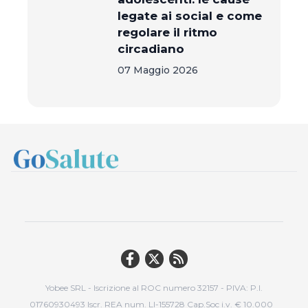
legate ai social e come
regolare il ritmo
circadiano
07 Maggio 2026
Yobee SRL - Iscrizione al ROC numero 32157 - PIVA: P.I.
01760930493 Iscr. REA num. LI-155728 Cap.Soc i.v. € 10.000