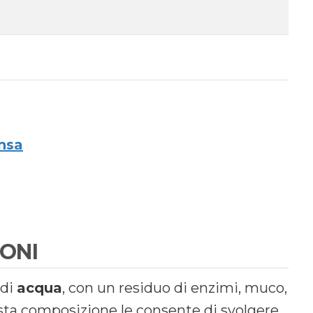
ensa
IONI
 di
acqua
, con un residuo di enzimi, muco,
sta composizione le consente di svolgere