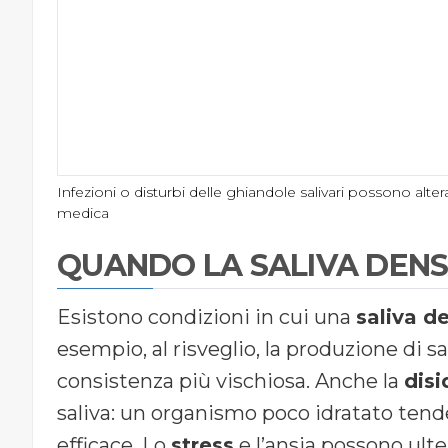
Infezioni o disturbi delle ghiandole salivari possono alter
medica
QUANDO LA SALIVA DEN
Esistono condizioni in cui una
saliva d
esempio, al risveglio, la produzione di s
consistenza più vischiosa. Anche la
disi
saliva: un organismo poco idratato tend
efficace. Lo
stress
e l’ansia possono ulte