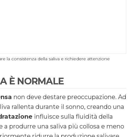
are la consistenza della saliva e richiedere attenzione
SA È NORMALE
ensa
non deve destare preoccupazione. Ad
aliva rallenta durante il sonno, creando una
dratazione
influisce sulla fluidità della
e a produrre una saliva più collosa e meno
riormente ridurre la produzione salivare,