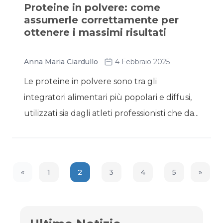
Proteine in polvere: come
assumerle correttamente per
ottenere i massimi risultati
Anna Maria Ciardullo
4 Febbraio 2025
Le proteine in polvere sono tra gli
integratori alimentari più popolari e diffusi,
utilizzati sia dagli atleti professionisti che da...
«
1
2
3
4
5
»
Previous Page
Next 