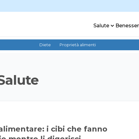
Salute
Benesse
Diete
Proprietà alimenti
Salute
limentare: i cibi che fanno
ie mentre li digerisci