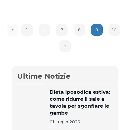
«
1
…
7
8
9
10
Previous Page
»
Next Page
Ultime Notizie
Dieta iposodica estiva:
come ridurre il sale a
tavola per sgonfiare le
gambe
01 Luglio 2026