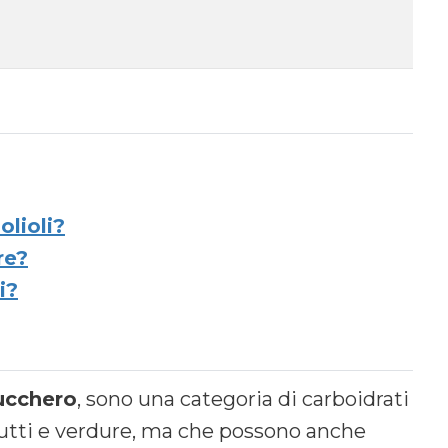
olioli?
re?
i?
zucchero
, sono una categoria di carboidrati
rutti e verdure, ma che possono anche