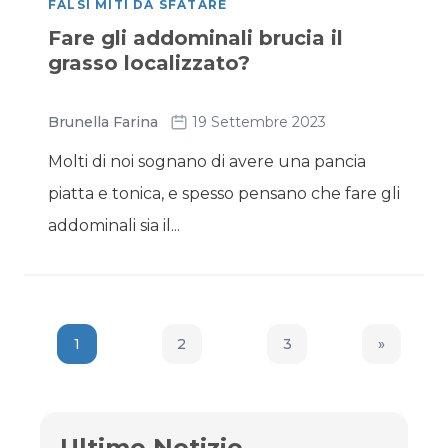
FALSI MITI DA SFATARE
Fare gli addominali brucia il
grasso localizzato?
Brunella Farina
19 Settembre 2023
Molti di noi sognano di avere una pancia
piatta e tonica, e spesso pensano che fare gli
addominali sia il...
1
2
3
»
Next Pag
Ultime Notizie