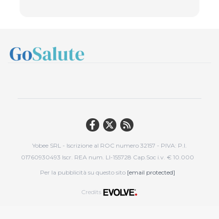
Yobee SRL - Iscrizione al ROC numero 32157 - PIVA: P.I.
01760930493 Iscr. REA num. LI-155728 Cap.Soc i.v. € 10.000
Per la pubblicità su questo sito
[email protected]
Credits