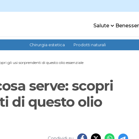
Salute
Benesse
Chirurgia estetica
Prodotti naturali
opri gli usi sorprendenti di questo olio essenziale
cosa serve: scopri
i di questo olio
Condividi su