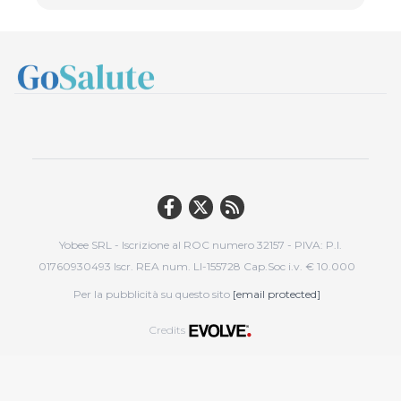
Yobee SRL - Iscrizione al ROC numero 32157 - PIVA: P.I.
01760930493 Iscr. REA num. LI-155728 Cap.Soc i.v. € 10.000
Per la pubblicità su questo sito
[email protected]
Credits