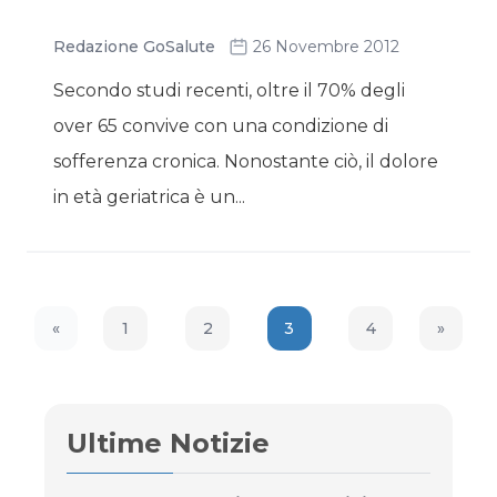
Redazione GoSalute
26 Novembre 2012
Secondo studi recenti, oltre il 70% degli
over 65 convive con una condizione di
sofferenza cronica. Nonostante ciò, il dolore
in età geriatrica è un...
«
1
2
3
4
»
Previous Page
Next P
Ultime Notizie