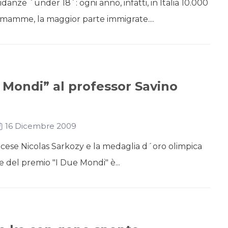
anze ´under 18´: ogni anno, infatti, in Italia 10.000
mamme, la maggior parte immigrate....
 Mondi” al professor Savino
16 Dicembre 2009
ncese Nicolas Sarkozy e la medaglia d´oro olimpica
e del premio "I Due Mondi" è...