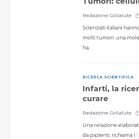
Tumori: cellu
Redazione GoSalute
Scienziati italiani han
molti tumori: una molec
ha...
RICERCA SCIENTIFICA
Infarti, la ri
curare
Redazione GoSalute
Una relazione elaborat
da pazienti, richiama l´