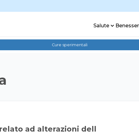
Salute
Benesse
Cure sperimentali
ca
elato ad alterazioni dell