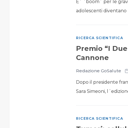
E´ ´boom´ per le gravid
adolescenti diventano 
RICERCA SCIENTIFICA
Premio “I Due
Cannone
Redazione GoSalute
Dopo il presidente fra
Sara Simeoni, l´edizion
RICERCA SCIENTIFICA