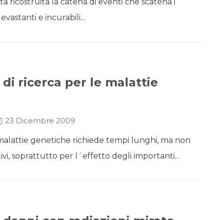
ta ricostruita la catena di eventi che scatena i
vastanti e incurabili...
 di ricerca per le malattie
23 Dicembre 2009
 malattie genetiche richiede tempi lunghi, ma non
vi, soprattutto per l´effetto degli importanti...