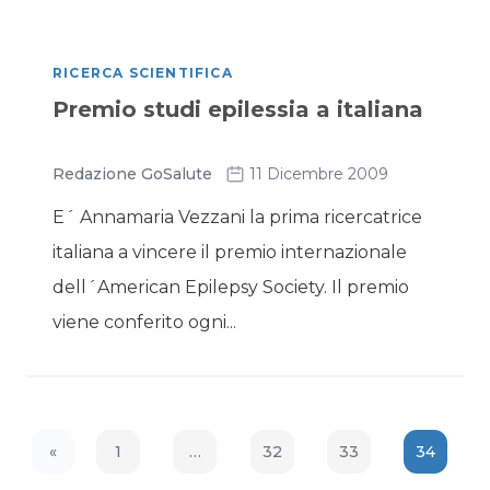
RICERCA SCIENTIFICA
Premio studi epilessia a italiana
Redazione GoSalute
11 Dicembre 2009
E´ Annamaria Vezzani la prima ricercatrice
italiana a vincere il premio internazionale
dell´American Epilepsy Society. Il premio
viene conferito ogni...
«
1
…
32
33
34
Previous Page