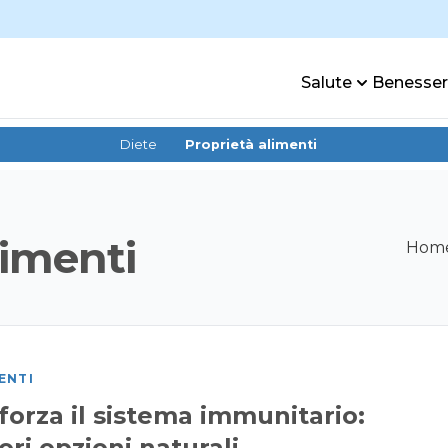
Salute
Benesse
Diete
Proprietà alimenti
limenti
Hom
ENTI
forza il sistema immunitario:
ori opzioni naturali